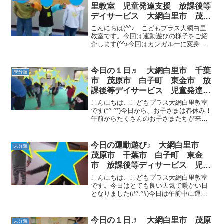
里教室 児童発達支援 放課後等
デイサービス 大網白里市 茂原
市 白子町
こんにちは(^^♪ こどもプラス大網白里
教室です。今回は運動遊びの様子をご紹
介します(^^♪今回はカンガルーに変身し
てサーキットを行いました🦘まずはフー
プカンガルージャンプです。両足をそろ
える事がポイントです(*^-^*) 次に平均
今日の１日♬ 大網白里市 千葉
未分類
台つま...
市 茂原市 白子町 東金市 放
課後等デイサービス 児童発達支
援
こんにちは、こどもプラス大網白里教室
です(*^-^*)今日から、お子さまは春休み！
午前からたくさんのお子さまたちが来て
くれました朝から元気いっぱいです(*‘ω‘
*)午前中は・・・☆左右ステップ遊び ☆
大縄跳びです(＾ω＾)そして午後は・・...
今日の運動遊び♪ 大網白里市
未分類
茂原市 千葉市 白子町 東金
市 放課後等ディサービス 児童
発達支援
こんにちは、こどもプラス大網白里教室
です。今日はとても良い天気で暖かい日
となりました(#^.^#)今日は午前中に運動
遊びをしました(^o^)／手足一緒のグーパ
ー！！ 鉄棒ー！豚の丸焼きやすずめ、前
回りなどに挑戦しています♬ 読み聞かせ
今日の１日♬ 大網白里市 茂原
未分類