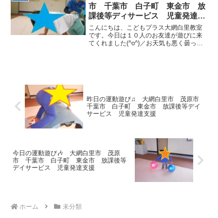
では、...
市 千葉市 白子町 東金市 放
課後等ディサービス 児童発達支
援
こんにちは、こどもプラス大網白里教室
です。今日は１０人のお友達が遊びに来
てくれました(^o^)／お天気も悪く曇って
いましたが、今日も元気いっぱいヽ(^o^)
丿運動遊び🎶フープくぐり！ グーパー跳
び！電車ごっこ！午後は・・・教室内の
お掃除をし...
昨日の運動遊び♫ 大網白里市 茂原市
千葉市 白子町 東金市 放課後等デイ
サービス 児童発達支援
今日の運動遊び🎶 大網白里市 茂原
市 千葉市 白子町 東金市 放課後等
デイサービス 児童発達支援
ホーム
未分類