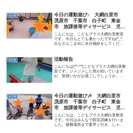
今日の運動遊び♪ 大網白里市
未分類
茂原市 千葉市 白子町 東金
市 放課後等ディサービス 児童
発達支援
こんにちは、こどもプラス大網白里教室
です。今日もとても暑かったですね(*_*;
みなさんこまめに水分補給をしてくださ
いね！それでは今日の運動遊びを紹介し
ます🎶ゆりかごから立ち上がり、ジャガ
イモ迷路、タコの足切りです。先生と一
活動報告
未分類
緒に１・２・３！！...
こんにちは(*^-^*)こどもプラス大網白里教
室です。ジメジメした雨が続いています
が、皆様いかがお過ごしでしょうか。こ
どもプラス大網白里教室のお友達はみん
な元気に過ごしています。最近の活動を
お伝えします(*^^*)高さのある平均台渡
り・空間...
今日の運動遊び🎶 大網白里市
未分類
茂原市 千葉市 白子町 東金
市 放課後等デイサービス 児童
発達支援
こんにちは、こどもプラス大網白里教室
です。今日はみんなで防災訓練を行いま
した。避難場所まで素早く行き、しゃが
んで頭を守る練習をしました。 教室に