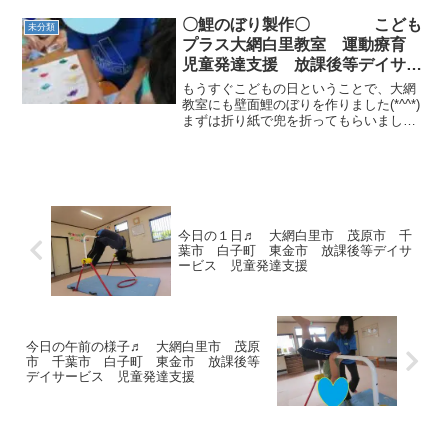
戻り運動遊び🎶今日は動物になってリレ
ーと忍者ゲーム！！ ワニ、イヌ、カ
〇鯉のぼり製作〇 こども
未分類
エル、クマ、ライオン...
プラス大網白里教室 運動療育
児童発達支援 放課後等デイサー
ビス 大網白里市 茂原市 白子
もうすぐこどもの日ということで、大網
町
教室にも壁面鯉のぼりを作りました(*^^*)
まずは折り紙で兜を折ってもらいまし
た。（手先の巧緻性を高め、集中力を養
い脳に刺激を与えます）折り方を見て一
人で折れるお友達がたくさんいて驚きま
した！ 次に自分の...
今日の１日♬ 大網白里市 茂原市 千
葉市 白子町 東金市 放課後等デイサ
ービス 児童発達支援
今日の午前の様子♬ 大網白里市 茂原
市 千葉市 白子町 東金市 放課後等
デイサービス 児童発達支援