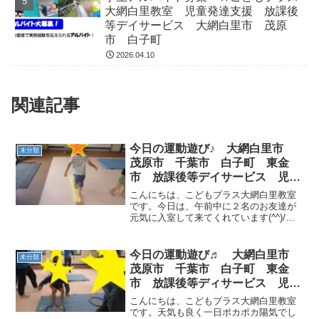
大網白里教室 児童発達支援 放課後
等デイサービス 大網白里市 茂原
市 白子町
2026.04.10
関連記事
今日の運動遊び♪ 大網白里市
未分類
茂原市 千葉市 白子町 東金
市 放課後等デイサービス 児童
発達支援
こんにちは、こどもプラス大網白里教室
です。今日は、午前中に２名のお友達が
元気に入室して来てくれています(^^)/運
動遊びの様子では、平均台で一歩一歩バ
ランスをとりながら前に進んでいまし
た。マットでは、しっかりと手を付き前
今日の運動遊び♬ 大網白里市
未分類
転を披露してくれてい...
茂原市 千葉市 白子町 東金
市 放課後等ディサービス 児童
発達支援
こんにちは、こどもプラス大網白里教室
です。天気も良く一日ポカポカ陽気でし