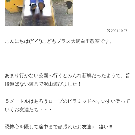
2021.10.27
こんにちは(*^-^*)こどもプラス大網白里教室です。
あまり行かない公園へ行くとみんな新鮮だったようで、普
段遊ばない遊具で沢山遊びました！
５メートルはあろうロープのピラミッドへすいすい登って
いくお友達たち・・・
恐怖心を隠して途中まで頑張れたお友達♪ 凄い!!!