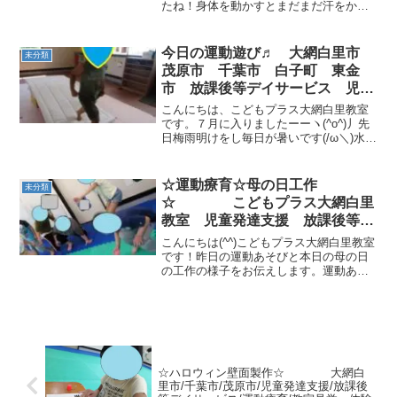
たね！身体を動かすとまだまだ汗をかき
ますのでこまめに水分補給をしてくださ
いね☆今日も元気いっぱいのお友達が遊
びに来てくれました(=ﾟωﾟ)ﾉ運動遊びの様
今日の運動遊び♬ 大網白里市
未分類
子を紹介します♬...
茂原市 千葉市 白子町 東金
市 放課後等デイサービス 児童
発達支援
こんにちは、こどもプラス大網白里教室
です。７月に入りましたーーヽ(^o^)丿先
日梅雨明けをし毎日が暑いです(/ω＼)水分
補給忘れずに( ^^) _旦~~今日の運動遊び
は午前、午後共に風船を使用しました(*
´ω｀*)午前中は・・・☆坂道 ☆サ...
☆運動療育☆母の日工作
未分類
☆ こどもプラス大網白里
教室 児童発達支援 放課後等デ
イサービス 大網白里市 茂原
こんにちは(^^)こどもプラス大網白里教室
市 白子町 千葉市 教室見学・
です！昨日の運動あそびと本日の母の日
の工作の様子をお伝えします。運動あそ
体験
びの狙いは【社会性・協調性】です！平
衡感覚やバランス感覚、空間認知力を養
いながらもお友達と一緒に行うことで、
社会性や協調性も養...
☆ハロウィン壁面製作☆ 大網白
里市/千葉市/茂原市/児童発達支援/放課後