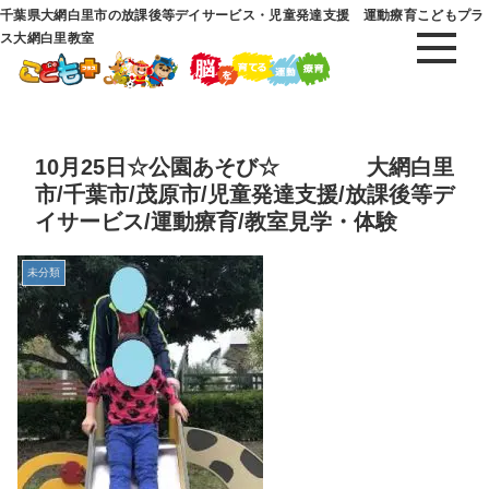
千葉県大網白里市の放課後等デイサービス・児童発達支援 運動療育こどもプラ
ス大網白里教室
10月25日☆公園あそび☆ 大網白里
市/千葉市/茂原市/児童発達支援/放課後等デ
イサービス/運動療育/教室見学・体験
未分類