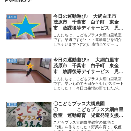
今日の運動遊び♪ 大網白里市
未分類
茂原市 千葉市 白子町 東金
市 放課後等ディサービス 児童
発達支援
こんにちは、こどもプラス大網白里教室
です。早速ですが・・・運動遊びを紹介
しちゃいますヽ(^o^)丿表情当てゲー
ム！！どんな顔～(#^^#)梅干しを食べてる
顔～牛丼やハンバーガーを食べてるお子
様もいました(*^-^*) 大縄跳び！！順番守
今日の運動遊び♬ 大網白里市
未分類
り、...
茂原市 千葉市 白子町 東金
市 放課後等デイサービス 児童
発達支援
こんにちは、こどもプラス大網白里教室
です。早いもので今日から4月がスタート
しました！！今日は生憎の雨でしたが桜
が咲くのがとても楽しみな季節ですね
(*^▽^*)🎶早速ですが運動遊びを紹介しま
す☆まずは、2人でスキップ♬先生と仲良
〇こどもプラス大網農園
未分類
く手をつないで...
〇 こどもプラス大網白里
教室 運動療育 児童発達支援
放課後等デイサービス 大網白里
こどもプラス大網白里教室の敷地に
市 千葉市 茂原市
「畑」を作りました！野菜を育て、収穫