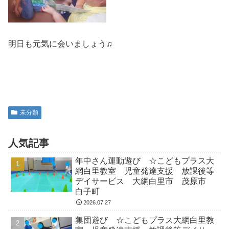
明日も元気に会いましょう♫
未分類
人気記事
年中さん運動遊び ☆こどもプラス大
網白里教室 児童発達支援 放課後等
デイサービス 大網白里市 茂原市
白子町
2026.07.27
集団遊び ☆こどもプラス大網白里教