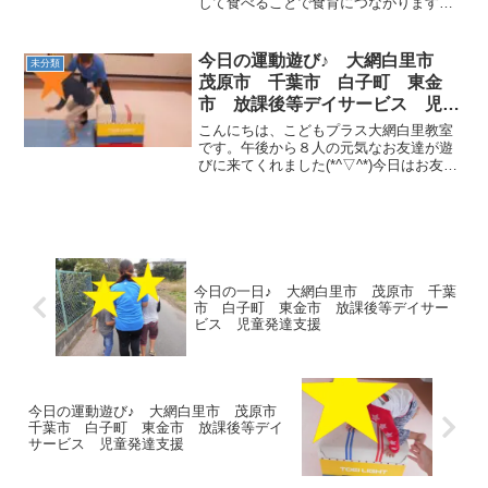
して食べることで食育につながります。
今回はじゃがいもです！手を土だらけに
してみんな一生懸命耕して植えてくれま
した！♪芽が出～て～ 膨らんで ・・・
今日の運動遊び♪ 大網白里市
未分類
水やりも頑張ります!(^^...
茂原市 千葉市 白子町 東金
市 放課後等デイサービス 児童
発達支援
こんにちは、こどもプラス大網白里教室
です。午後から８人の元気なお友達が遊
びに来てくれました(*^▽^*)今日はお友達
のリクエストで鉄棒と跳び箱を使って運
動遊びをしました！まず初めに跳び箱た
て跳び☆ みんな上手に跳べてい
たよ♪♪中に...
今日の一日♪ 大網白里市 茂原市 千葉
市 白子町 東金市 放課後等デイサー
ビス 児童発達支援
今日の運動遊び♪ 大網白里市 茂原市
千葉市 白子町 東金市 放課後等デイ
サービス 児童発達支援