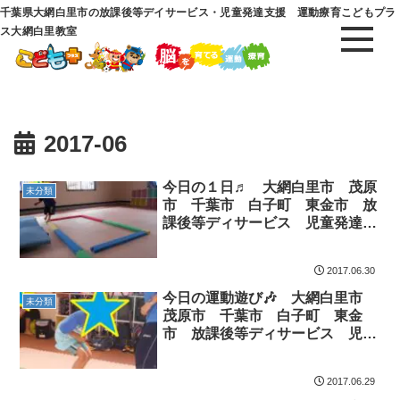
千葉県大網白里市の放課後等デイサービス・児童発達支援 運動療育こどもプラ
ス大網白里教室
2017-06
今日の１日♬ 大網白里市 茂原
未分類
市 千葉市 白子町 東金市 放
課後等ディサービス 児童発達支
援
2017.06.30
今日の運動遊び🎶 大網白里市
未分類
茂原市 千葉市 白子町 東金
市 放課後等ディサービス 児童
発達支援
2017.06.29