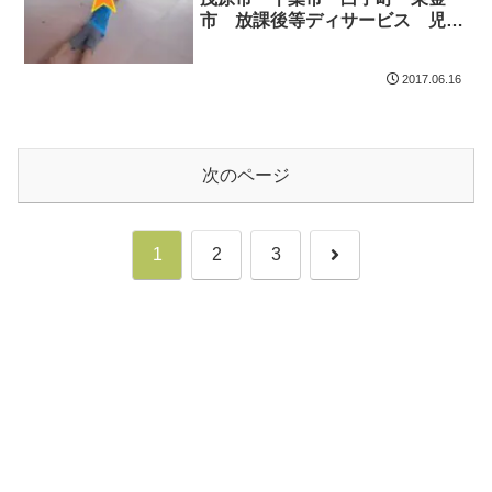
市 放課後等ディサービス 児童
発達支援
2017.06.16
次のページ
次
1
2
3
へ