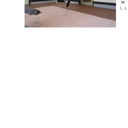
´艸
しょ