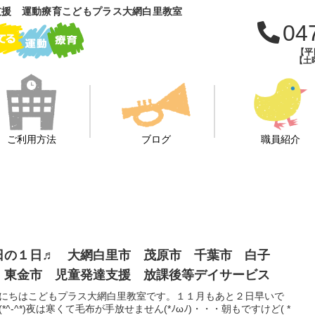
支援 運動療育こどもプラス大網白里教室
04
【平日
【土曜
ご利用方法
ブログ
職員紹介
日の１日♬ 大網白里市 茂原市 千葉市 白子
 東金市 児童発達支援 放課後等デイサービス
にちはこどもプラス大網白里教室です。１１月もあと２日早いで
(*^-^*)夜は寒くて毛布が手放せません(*ﾉωﾉ)・・・朝もですけど( *