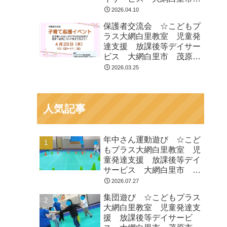
茂原市 白子町
2026.04.10
保護者交流会 ☆こどもプ
ラス大網白里教室 児童発
達支援 放課後等デイサー
ビス 大網白里市 茂原
市 白子町
2026.03.25
人気記事
年中さん運動遊び ☆こど
もプラス大網白里教室 児
童発達支援 放課後等デイ
サービス 大網白里市 茂
原市 白子町
2026.07.27
集団遊び ☆こどもプラス
大網白里教室 児童発達支
援 放課後等デイサービ