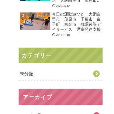
ス 大網白里市 茂原市
白子町
2026.05.12
今日の運動遊び♬ 大網白
里市 茂原市 千葉市 白
子町 東金市 放課後等デ
イサービス 児童発達支援
2017.01.18
カテゴリー
未分類
アーカイブ