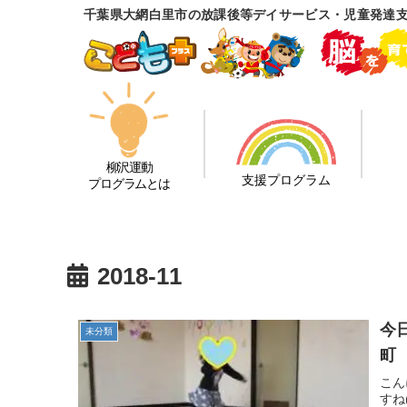
千葉県大網白里市の放課後等デイサービス・児童発達
柳沢運動
支援プログラム
プログラムとは
2018-11
今
未分類
町
こん
すね