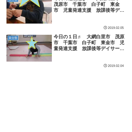
茂原市 千葉市 白子町 東金
市 児童発達支援 放課後等デイ
サービス
2019.02.05
今日の１日♬ 大網白里市 茂原
未分類
市 千葉市 白子町 東金市 児
童発達支援 放課後等デイサービ
ス
2019.02.04