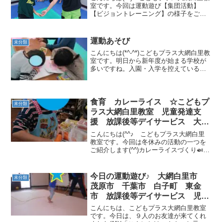
室です。今回は運動遊び【集団活動】
【ビジョントレーニング】の様子をご紹
介します。まずは形あそびです〇△【集
団活動】形あそびでは体を使ってお友達
と一緒にお題となる形を作る遊びです。
運動あそび
未分類
例えば、お題が〇の場...
こんにちは(*^-^*)こどもプラス大網白里教
室です。明日から新年度が始まる学校が
多いですね。入園・入学を控えているお
友達はワクワクドキドキしています(#^^#)
バスで幼稚園に行くんだよ！僕はランド
セル青買ったよ！○○中学校の制服を作っ
たん...
食育 カレーライス ☆こどもプ
未分類
ラス大網白里教室 児童発達支
援 放課後等デイサービス 大網
白里市 茂原市 白子町
こんにちは(^^♪ こどもプラス大網白里
教室です。今回は冬休みの活動の一つを
ご紹介します(^^)カレーライスづくり🍛長
期休みの恒例行事になりつつあるNO弁当
デーにてカレー作りを行いました＼(^o^)
／大網白里教室では馴染みのあるメニュ
今日の運動遊び♪ 大網白里市
未分類
ーです...
茂原市 千葉市 白子町 東金
市 放課後等デイサービス 児童
発達支援
こんにちは、こどもプラス大網白里教室
です。今日は、９人のお友達が来てくれ