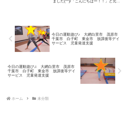
ました(^^)/「こんにちはー！！」と元気
いっぱいです♪今日の午前中は、縄跳び！
の、前に・・・ヒモ跳びから始めていま
す(*^。^*) 午後は、挨拶から！ビシッと決
まって...
今日の運動遊び♪ 大網白里市 茂原市
千葉市 白子町 東金市 放課後等デイ
サービス 児童発達支援
今日の運動遊び♫ 大網白里市 茂原市
千葉市 白子町 東金市 放課後等デイ
サービス 児童発達支援
ホーム
未分類