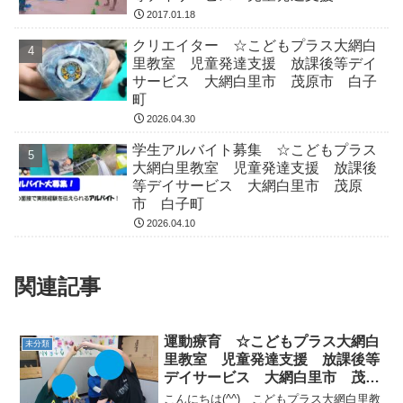
2017.01.18
クリエイター ☆こどもプラス大網白
里教室 児童発達支援 放課後等デイ
サービス 大網白里市 茂原市 白子
町
2026.04.30
学生アルバイト募集 ☆こどもプラス
大網白里教室 児童発達支援 放課後
等デイサービス 大網白里市 茂原
市 白子町
2026.04.10
関連記事
運動療育 ☆こどもプラス大網白
未分類
里教室 児童発達支援 放課後等
デイサービス 大網白里市 茂原
市 白子町
こんにちは(^^) こどもプラス大網白里教