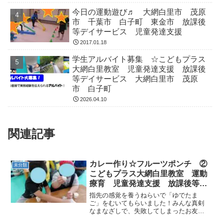
今日の運動遊び♬ 大網白里市 茂原
市 千葉市 白子町 東金市 放課後
等デイサービス 児童発達支援
2017.01.18
学生アルバイト募集 ☆こどもプラス
大網白里教室 児童発達支援 放課後
等デイサービス 大網白里市 茂原
市 白子町
2026.04.10
関連記事
カレー作り☆フルーツポンチ ②
未分類
こどもプラス大網白里教室 運動
療育 児童発達支援 放課後等デ
イサービス 大網白里市 白子
指先の感覚を養うねらいで「ゆでたま
町 茂原市
ご」をむいてもらいました！みんな真剣
なまなざしで、失敗してしまったお友達
は再チャレンジして、全員が綺麗にツル