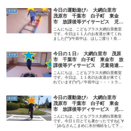
ツルになりました(≧▽≦) 皆でいただきま
す!(^^)! 普段はあまり食に興味のない
今日の運動遊び♪ 大網白里市
未分類
お友達も、プ...
茂原市 千葉市 白子町 東金
市 放課後等デイサービス 児童
発達支援
こんにちは、こどもプラス大網白里教室
です。今日は１１人のお友達が来てくれ
ました(^^)/午前中は、はしご渡り！良く
見て歩いています♪ 午後は、平均台の途
中でハイタッチ！下も見なきゃ、上も見
なきゃ(゜-゜) 障害物クマ！フープにあた
今日の１日♪ 大網白里市 茂原
未分類
ったらビリ...
市 千葉市 白子町 東金市 放
課後等ディサービス 児童発達支
援
こんにちは、こどもプラス大網白里教室
です。今日は、１１名のお友達が来てく
れています(^o^)／午前中は・・・トラン
ポリン！ 鉄棒では、前回り・コウモリ！
教室周辺をお散歩しました(#^.^#)午後
は・・・片足クマ！前転！ コウモリ・豚
今日の運動遊び♪ 大網白里市
未分類
の丸焼...
茂原市 千葉市 白子町 東金
市 放課後等ディサービス 児童
発達支援
こんにちは、こどもプラス大網白里教室
です。今日１日とても暑かったですね(;´∀
｀)みなさんこまめに水分補給をして下さ
いね☆今日も交通公園に行き交通ルール