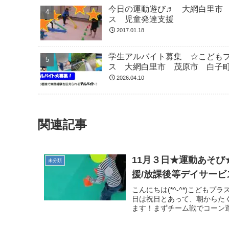
今日の運動遊び♬ 大網白里市
ス 児童発達支援
2017.01.18
学生アルバイト募集 ☆こども
ス 大網白里市 茂原市 白子
2026.04.10
関連記事
11月３日★運動あそ
未分類
援/放課後等デイサービ
こんにちは(*^-^*)こど
日は祝日とあって、朝からたく
ます！まずチーム戦でコーン運