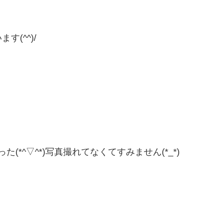
。
(^^)/
*^▽^*)写真撮れてなくてすみません(*_*)