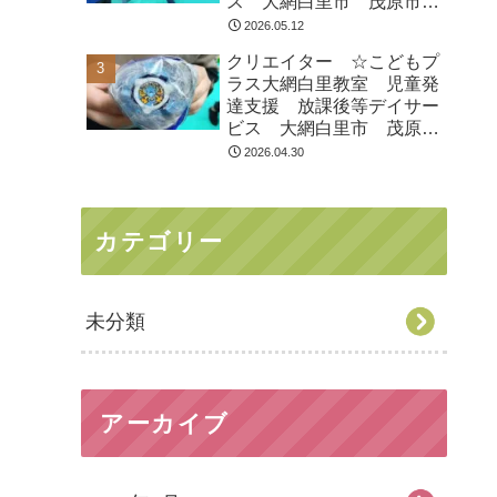
ス 大網白里市 茂原市
白子町
2026.05.12
クリエイター ☆こどもプ
ラス大網白里教室 児童発
達支援 放課後等デイサー
ビス 大網白里市 茂原
市 白子町
2026.04.30
カテゴリー
未分類
アーカイブ