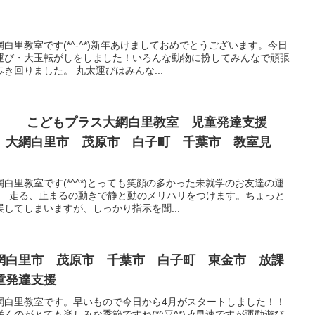
白里教室です(*^-^*)新年あけましておめでとうございます。今日
運び・大玉転がしをしました！いろんな動物に扮してみんなで頑張
き回りました。 丸太運びはみんな...
育☆ こどもプラス大網白里教室 児童発達支援
 大網白里市 茂原市 白子町 千葉市 教室見
白里教室です(*^^*)とっても笑顔の多かった未就学のお友達の運
プ 走る、止まるの動きで静と動のメリハリをつけます。ちょっと
してしまいますが、しっかり指示を聞...
網白里市 茂原市 千葉市 白子町 東金市 放課
童発達支援
網白里教室です。早いもので今日から4月がスタートしました！！
のがとても楽しみな季節ですね(*^▽^*)🎶早速ですが運動遊び