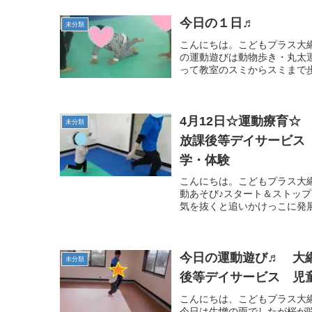
今日の１日♬
未分類
こんにちは。こどもプラス大網
の運動遊びは動物歩き・丸太
って教室のスミからスミまで歩
4月12日☆運動療
未分類
放課後等デイサービス
学・体験
こんにちは。こどもプラス大網
動あそび♪スタート＆ストッ
気を抜くと追いかけっこに発展
今日の運動遊び♬ 大
未分類
後等デイサービス 児
こんにちは、こどもプラス大
今日は生憎の雨でしたが桜が咲く