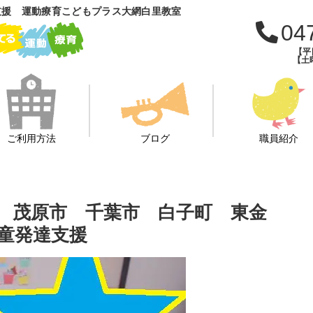
支援 運動療育こどもプラス大網白里教室
04
【平日
【土曜
ご利用方法
ブログ
職員紹介
市 茂原市 千葉市 白子町 東金
童発達支援