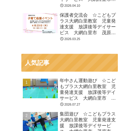
茂原市 白子町
2026.04.10
保護者交流会 ☆こどもプ
ラス大網白里教室 児童発
達支援 放課後等デイサー
ビス 大網白里市 茂原
市 白子町
2026.03.25
人気記事
年中さん運動遊び ☆こど
もプラス大網白里教室 児
童発達支援 放課後等デイ
サービス 大網白里市 茂
原市 白子町
2026.07.27
集団遊び ☆こどもプラス
大網白里教室 児童発達支
援 放課後等デイサービ