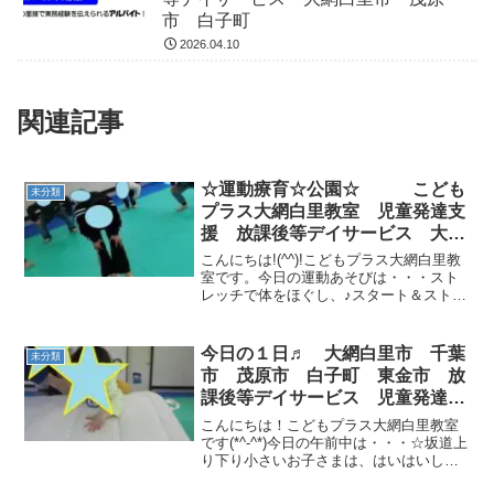
市 白子町
2026.04.10
関連記事
☆運動療育☆公園☆ こども
未分類
プラス大網白里教室 児童発達支
援 放課後等デイサービス 大網
白里市 茂原市 白子町 千葉
こんにちは!(^^)!こどもプラス大網白里教
市 教室見学・体験
室です。今日の運動あそびは・・・スト
レッチで体をほぐし、♪スタート＆ストッ
プ［判断力・跳躍力・身体コントロー
ル］小さなお友達が叩くタンバリンの音
をよく聞いて歩く、止まる、スキップを
今日の１日♬ 大網白里市 千葉
未分類
行いました。サー...
市 茂原市 白子町 東金市 放
課後等デイサービス 児童発達支
援
こんにちは！こどもプラス大網白里教室
です(*^-^*)今日の午前中は・・・☆坂道上
り下り小さいお子さまは、はいはいして
大きいお子さまは、かけっこで上がりま