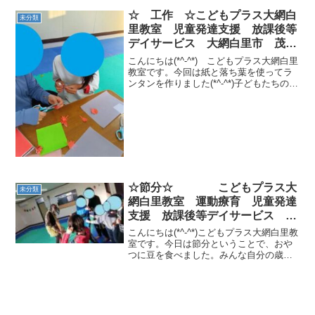
す(*‘ω‘ *)今日の午後は・・・☆あしふり
ゆりかご☆リンゴぶら下がり☆跳び箱パ
☆ 工作 ☆こどもプラス大網白
未分類
ワー...
里教室 児童発達支援 放課後等
デイサービス 大網白里市 茂原
市 白子町
こんにちは(*^-^*) こどもプラス大網白里
教室です。今回は紙と落ち葉を使ってラ
ンタンを作りました(*^-^*)子どもたちの様
子と一緒に作り方もご紹介したいと思い
ます。用意するものは小さく鮮やかな色
の落ち葉（色紙での代用もok）、色紙、
ト...
☆節分☆ こどもプラス大
未分類
網白里教室 運動療育 児童発達
支援 放課後等デイサービス 大
網白里市 千葉市 茂原市 教室
こんにちは(*^-^*)こどもプラス大網白里教
見学・体験
室です。今日は節分ということで、おや
つに豆を食べました。みんな自分の歳を
しっかりと答えることが出来ました。運
動あそびの スチレッチとリズムあそび
をしていると・・・・窓の外から鬼が覗
いているではあ...