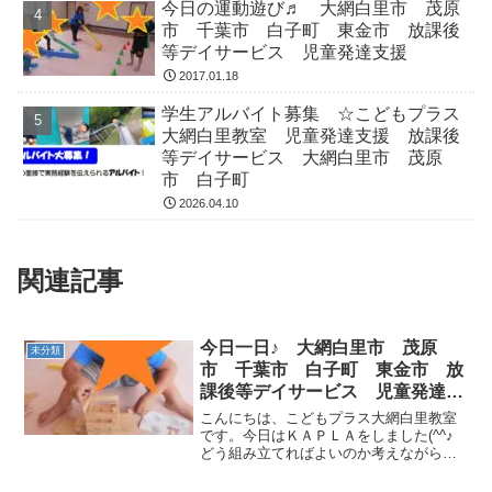
今日の運動遊び♬ 大網白里市 茂原
市 千葉市 白子町 東金市 放課後
等デイサービス 児童発達支援
2017.01.18
学生アルバイト募集 ☆こどもプラス
大網白里教室 児童発達支援 放課後
等デイサービス 大網白里市 茂原
市 白子町
2026.04.10
関連記事
今日一日♪ 大網白里市 茂原
未分類
市 千葉市 白子町 東金市 放
課後等デイサービス 児童発達支
援
こんにちは、こどもプラス大網白里教室
です。今日はＫＡＰＬＡをしました(^^♪
どう組み立てればよいのか考えながら慎
重にやることで…ジャーン！！立派なお
城が立ちました(*^_^*)嬉しくて思わずピ