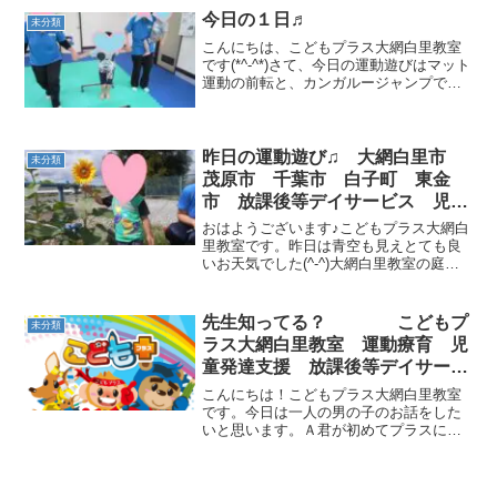
ース✌明日も元気に会いましょう♪
今日の１日♬
未分類
こんにちは、こどもプラス大網白里教室
です(*^-^*)さて、今日の運動遊びはマット
運動の前転と、カンガルージャンプでし
た。 今日は比較的小さいお子さんが多か
ったので、スタッフに手を引いてもらっ
たりしながら運動遊びを楽しんでいまし
たよ。また、...
昨日の運動遊び♫ 大網白里市
未分類
茂原市 千葉市 白子町 東金
市 放課後等デイサービス 児童
発達支援
おはようございます♪こどもプラス大網白
里教室です。昨日は青空も見えとても良
いお天気でした(^-^)大網白里教室の庭に
は少しずつヒマワリが咲いてきています
♫満開になるのが楽しみです(＾◇＾) 昨日
の運動遊びでは、鉄棒を使用しスズメや
先生知ってる？ こどもプ
未分類
コウモリに...
ラス大網白里教室 運動療育 児
童発達支援 放課後等デイサービ
ス 大網白里市 茂原市 白子町
こんにちは！こどもプラス大網白里教室
です。今日は一人の男の子のお話をした
いと思います。Ａ君が初めてプラスに来
てくれたのは今から三年前、幼稚園の年
長さんでした。第一印象は・・・ 敏感
な子だな、と感じました。安心材料の大