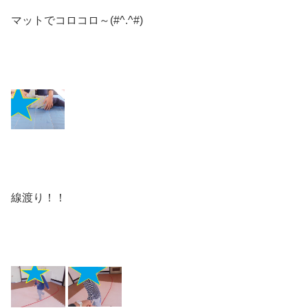
マットでコロコロ～(#^.^#)
線渡り！！