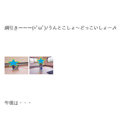
綱引きーーー(=ﾟωﾟ)ﾉうんとこしょ～どっこいしょー🎶
午後は・・・