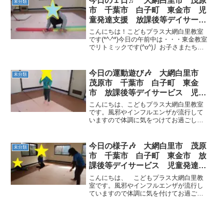
今日の１日♬ 大網白里市 茂原
未分類
市 千葉市 白子町 東金市 児
童発達支援 放課後等デイサービ
ス
こんにちは！こどもプラス大網白里教室
です(*^-^*)今日の午前中は・・・東金教室
でリトミックです(^o^)丿お子さまたちは
音楽に合わせて元気よく体を動かします
(*^^)v午後は・・・☆平均台カニ歩き☆鉄
棒☆跳び箱お子さまたちは、難しい技
今日の運動遊び🎶 大網白里市
未分類
に...
茂原市 千葉市 白子町 東金
市 放課後等デイサービス 児童
発達支援
こんにちは、こどもプラス大網白里教室
です。風邪やインフルエンザが流行して
いますので体調に気をつけてお過ごしく
ださい(*_*;！今日も元気いっぱいのお友
達が遊びに来てくれました☆早速ですが
様子を紹介します🎶午前中の様子です🎶
今日の様子🎶 大網白里市 茂原
未分類
まずは縄跳び！「１...
市 千葉市 白子町 東金市 放
課後等デイサービス 児童発達支
援
こんにちは、 こどもプラス大網白里教
室です。風邪やインフルエンザが流行し
ていますので体調に気を付けてお過ごし
くださいね((+_+))今日も元気いっぱいの
お友達が遊びに来てくれました🎶午前中
の様子です🎶運動遊びでは縄跳び、フー