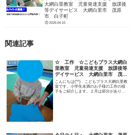
大網白里教室 児童発達支援 放課後
等デイサービス 大網白里市 茂原
市 白子町
2026.04.10
関連記事
☆ 工作 ☆こどもプラス大網白
未分類
里教室 児童発達支援 放課後等
デイサービス 大網白里市 茂原
市 白子町
こんにちは(^^) こどもプラス大網白里教
室です。小学生未満のお子様の工作の様
子をご紹介します。２月は節分がありま
したね(*^-^*)今月は鬼の壁画制作をしまし
た。はさみやのりを使い、巧緻性を養い
ます。 丸みをはさみで切るのは、大人で
も難し...