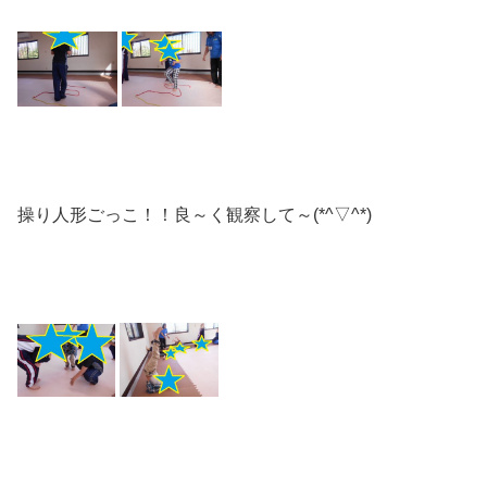
操り人形ごっこ！！良～く観察して～(*^▽^*)