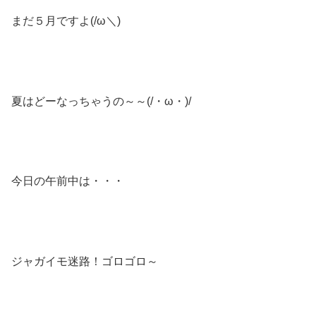
まだ５月ですよ(/ω＼)
夏はどーなっちゃうの～～(/・ω・)/
今日の午前中は・・・
ジャガイモ迷路！ゴロゴロ～