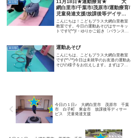
風船を目で追う...
11月18日★運動療育★ 大
未分類
網白里市/千葉市/茂原市/運動療育/
児童発達支援/放課後等デイサー
ビス/教室見学・体験
こんにちは！こどもプラス大網白里教室
教室です。今日の運動あそびはサーキッ
トです!(^^)!・ゆりかご起き〔バランス感
覚・身体コントロール〕・足ジャンケン
から片足クマ〔判断力・支持力〕・跳び
箱〔跳躍力・空間認知力・支持力〕ゆか
運動あそび
未分類
かご起きは重心を...
こんにちは、こどもプラス大網白里教室
です(*^-^*)今日は未就学のお友達の運動あ
そびの様子をお伝えします。まずはフー
プを使ったグーパージャンプ（跳躍力・
支持力・空間認知力を養います）フープ
をよく見てリズムよく跳べました！次は
バランスボード...
今日の１日♪ 大網白里市 茂原市 千葉
市 白子町 東金市 放課後等ディサー
ビス 児童発達支援