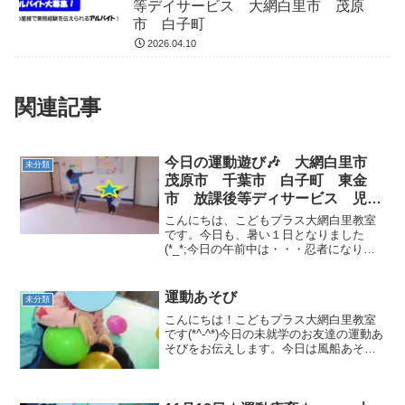
等デイサービス 大網白里市 茂原
市 白子町
2026.04.10
関連記事
今日の運動遊び🎶 大網白里市
未分類
茂原市 千葉市 白子町 東金
市 放課後等ディサービス 児童
発達支援
こんにちは、こどもプラス大網白里教室
です。今日も、暑い１日となりました
(*_*;今日の午前中は・・・忍者になりき
っています(#^^#)マットリレーも先生と競
争ヽ(^o^)丿午後は・・・忍者になりきり
ました(^o^)／ 横一列でスタート！落と...
運動あそび
未分類
こんにちは！こどもプラス大網白里教室
です(*^-^*)今日の未就学のお友達の運動あ
そびをお伝えします。今日は風船あそ
び・平均台で風船キャッチ・平均台の上
で魚釣り・手足フープクマ歩きです。 風
船遊びには感触を楽しんだり、宙に舞う