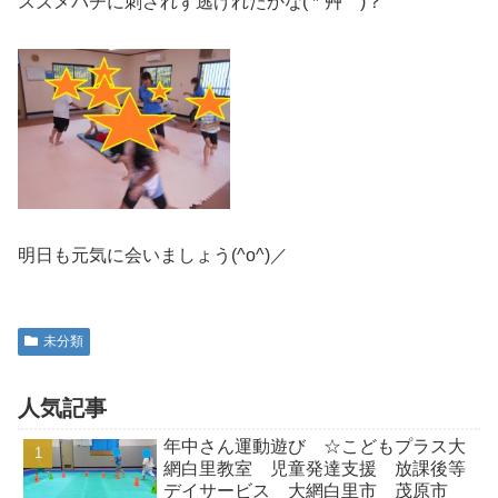
スズメバチに刺されず逃げれたかな( *´艸｀)？
明日も元気に会いましょう(^o^)／
未分類
人気記事
年中さん運動遊び ☆こどもプラス大
網白里教室 児童発達支援 放課後等
デイサービス 大網白里市 茂原市