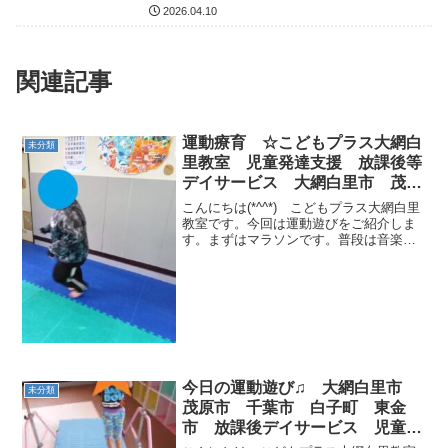
2026.04.10
関連記事
運動療育 ☆こどもプラス大網白
未分類
里教室 児童発達支援 放課後等
デイサービス 大網白里市 茂原
市 白子町
こんにちは(*^^*) こどもプラス大網白里
教室です。今回は運動遊びをご紹介しま
す。まずはマラソンです。普段は音楽を
流し、曲が終わるまで走り続けますが、
今回はSNSで流行っている音楽を流し、
サビが来たら立ち止まってダンスをす
る、という少し変...
今日の運動遊び♫ 大網白里市
未分類
茂原市 千葉市 白子町 東金
市 放課後デイサービス 児童発
達支援