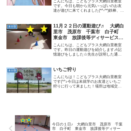
こんにちは、こどもプラス大網白里教室
です。今日も朝から元気いっぱいのお友
達が遊びに来てくれました(*^-^*)鉄棒、マ
ット、平均台、ボール…やりたいことが
いっぱい！やりたいものぜーんぶ出して
遊びました(^^)/ 午後も午前に負け
11月２２日の運動遊び♬ 大網白
未分類
ない...
里市 茂原市 千葉市 白子町
東金市 放課後等ディサービス
児童発達支援
こんにちは、こどもプラス大網白里教室
です。昨日の運動遊びを紹介します🎶記
憶遊びをしました☆先生が説明した通り
間違えることなく出来ていました(＾◇＾)
始めにクマ歩きで赤と青カップをタッ
チ！赤い平均台を渡って…緑⇒白⇒黄色
いちご狩り
未分類
⇒青⇒赤の順で両足ジャ...
こんにちは！こどもプラス大網白里教室
です(^^♪今日は未就学のお友達といちご
狩りに行って来ました！場所は地域交流
も兼ねて、近所の「ちあきのいちご園」
さん。こちらのオーナーさんはプラスの
子どもたちのためにと、何年か前のクリ
スマス会の時に無理を...
今日の１日♪ 大網白里市 茂原市 千葉
市 白子町 東金市 放課後等ディサー