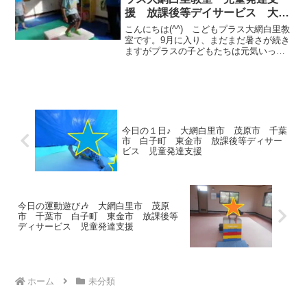
援 放課後等デイサービス 大網
白里市 茂原市 白子町
こんにちは(^^) こどもプラス大網白里教
室です。9月に入り、まだまだ暑さが続き
ますがプラスの子どもたちは元気いっぱ
いです。今日は、小学生以上のお子様の
様子をお伝えします(*^-^*)【跳び箱飛び移
りジャンプ】バランス感覚、高所感覚、
空間認...
今日の１日♪ 大網白里市 茂原市 千葉
市 白子町 東金市 放課後等ディサー
ビス 児童発達支援
今日の運動遊び🎶 大網白里市 茂原
市 千葉市 白子町 東金市 放課後等
ディサービス 児童発達支援
ホーム
未分類