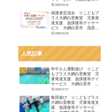
茂原市 白子町
2026.04.10
保護者交流会 ☆こどもプ
ラス大網白里教室 児童発
達支援 放課後等デイサー
ビス 大網白里市 茂原
市 白子町
2026.03.25
人気記事
年中さん運動遊び ☆こど
もプラス大網白里教室 児
童発達支援 放課後等デイ
サービス 大網白里市 茂
原市 白子町
2026.07.27
集団遊び ☆こどもプラス
大網白里教室 児童発達支
援 放課後等デイサービ