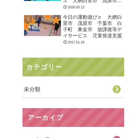
ス 大網白里市 茂原市
白子町
2026.05.12
今日の運動遊び♬ 大網白
里市 茂原市 千葉市 白
子町 東金市 放課後等デ
イサービス 児童発達支援
2017.01.18
カテゴリー
未分類
アーカイブ