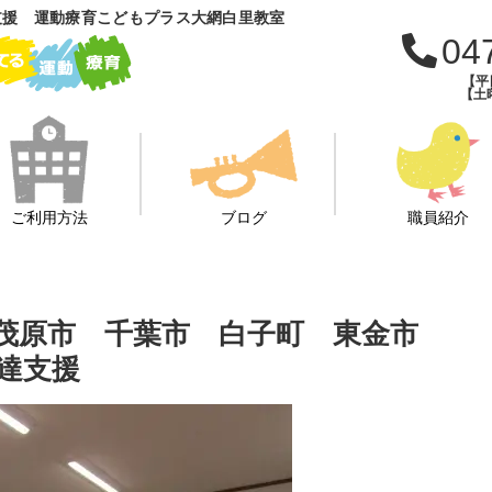
支援 運動療育こどもプラス大網白里教室
04
【平日
【土曜
ご利用方法
ブログ
職員紹介
 茂原市 千葉市 白子町 東金市
達支援