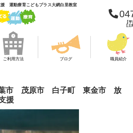
支援 運動療育こどもプラス大網白里教室
04
【平日
【土曜
ご利用方法
ブログ
職員紹介
千葉市 茂原市 白子町 東金市 放
支援