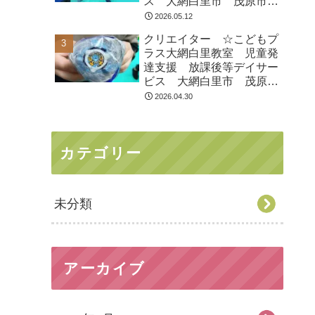
ス 大網白里市 茂原市
白子町
2026.05.12
クリエイター ☆こどもプ
ラス大網白里教室 児童発
達支援 放課後等デイサー
ビス 大網白里市 茂原
市 白子町
2026.04.30
カテゴリー
未分類
アーカイブ