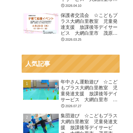
茂原市 白子町
2026.04.10
保護者交流会 ☆こどもプ
ラス大網白里教室 児童発
達支援 放課後等デイサー
ビス 大網白里市 茂原
市 白子町
2026.03.25
人気記事
年中さん運動遊び ☆こど
もプラス大網白里教室 児
童発達支援 放課後等デイ
サービス 大網白里市 茂
原市 白子町
2026.07.27
集団遊び ☆こどもプラス
大網白里教室 児童発達支
援 放課後等デイサービ