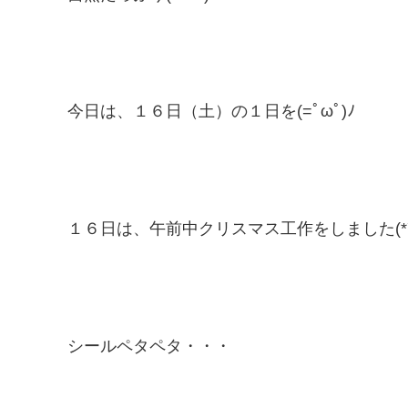
今日は、１６日（土）の１日を(=ﾟωﾟ)ﾉ
１６日は、午前中クリスマス工作をしました(*´
シールペタペタ・・・