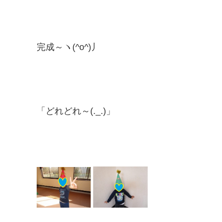
完成～ヽ(^o^)丿
「どれどれ～(._.)」