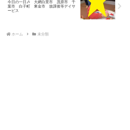
今日の一日🎶 大網白里市 茂原市 千
葉市 白子町 東金市 放課後等デイサ
ービス
ホーム
未分類