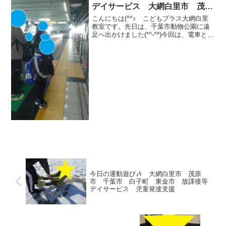
デイサービス 大網白里市 茂原
市 白子町
こんにちは(^^♪ こどもプラス大網白里
教室です。先日は、千葉市動物公園に遠
足へ出かけました(*^-^*)今回は、電車とモ
ノレールを使い公共の乗り物のルールを
学ぶことができました！静かに行動し、
乗り降りも順番を守って行動できました
(^o^)...
今日の運動遊び🎶 大網白里市 茂原
市 千葉市 白子町 東金市 放課後等
デイサービス 児童発達支援