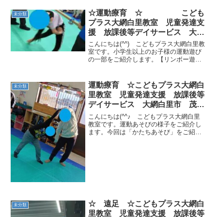
のお友達が遊びに来てくれました！早速
ですが運動遊びを紹介します🎶始めは動
☆運動療育 ☆ こども
未分類
物荷物運び☆ワニ、...
プラス大網白里教室 児童発達支
援 放課後等デイサービス 大網
白里市 茂原市 白子町
こんにちは(^^) こどもプラス大網白里教
室です。小学生以上のお子様の運動遊び
の一部をご紹介します。【リンボー遊
び】棒に鈴をかけて、音がならないよう
にくぐって遊びました。どんなやり方で
もいいから、自分で考えて取り組んでみ
運動療育 ☆こどもプラス大網白
未分類
て！と、声をかけると...
里教室 児童発達支援 放課後等
デイサービス 大網白里市 茂原
市 白子町
こんにちは(^^♪ こどもプラス大網白里
教室です。運動あそびの様子をご紹介し
ます。今回は「かたちあそび」をご紹介
します。ルールは、二人以上で何人でも
OK！どこの体の部分を使っても大丈夫で
す(*^-^*)スタッフが「丸の形を作ってくだ
さい」と...
☆ 遠足 ☆こどもプラス大網白
未分類
里教室 児童発達支援 放課後等