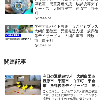
里教室 児童発達支援 放課後等デイ
サービス 大網白里市 茂原市 白子
町
2026.04.30
学生アルバイト募集 ☆こどもプラス
大網白里教室 児童発達支援 放課後
等デイサービス 大網白里市 茂原
市 白子町
2026.04.10
関連記事
今日の運動遊び🎶 大網白里市
未分類
茂原市 千葉市 白子町 東金
市 放課後等デイサービス 児童
発達支援
こんにちは、こどもプラス大網白里教室
です。まだまだ風邪やインフルエンザが
流行していますので体調に気をつけてお
過ごしください(*_*;今日も元気いっぱい