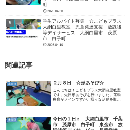
町
2026.04.30
学生アルバイト募集 ☆こどもプラス
大網白里教室 児童発達支援 放課後
等デイサービス 大網白里市 茂原
市 白子町
2026.04.10
関連記事
２月８日 ☆形あそび☆
未分類
こんにちは！こどもプラス大網白里教室
です。先日形あそびを行いました。運動
療育がメインですが、様々な活動を取り
入れています。得意分野は伸ばし、苦手
分野は克服していけるようプログラムを
組んでいます。形あそびには色、形、大
きさの認識、創造力、表現...
今日の１日♬ 大網白里市 千葉
未分類
市 茂原市 白子町 東金市 放