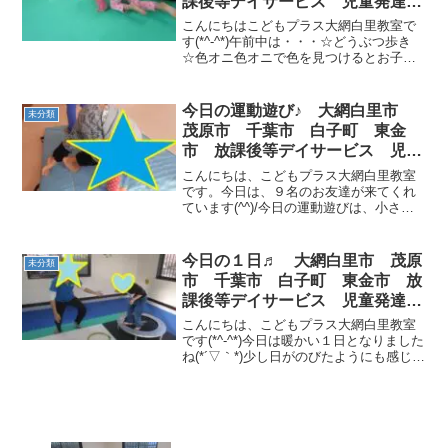
課後等デイサービス 児童発達支
援
こんにちはこどもプラス大網白里教室で
す(*^-^*)午前中は・・・☆どうぶつ歩き
☆色オニ色オニで色を見つけるとお子さ
まはニコニコ！お友だちのお洋服を触っ
て「やった！」や「みつけた！」と大盛
り上がり(^O^)／今日の午後は・・・科学
今日の運動遊び♪ 大網白里市
未分類
館へ！お...
茂原市 千葉市 白子町 東金
市 放課後等デイサービス 児童
発達支援
こんにちは、こどもプラス大網白里教室
です。今日は、９名のお友達が来てくれ
ています(^^)/今日の運動遊びは、小さな
お友達には、マットで前転！ トンネル～
♪ お兄さん、お姉さん達には、跳び箱ポ
イントジャンプ！遠くまで跳べちゃった
今日の１日♬ 大網白里市 茂原
未分類
(^O^)／ ...
市 千葉市 白子町 東金市 放
課後等デイサービス 児童発達支
援
こんにちは、こどもプラス大網白里教室
です(*^-^*)今日は暖かい１日となりました
ね(*´▽｀*)少し日がのびたようにも感じま
す🎶今日の午前中は・・・☆リトミック
♬🎶♬音楽に合わせてたくさん身体を動
かしました(^O^)／午後は・・・☆トラ
ン...