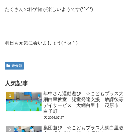
たくさんの科学館が楽しいようです(*^-^*)
明日も元気に会いましょう(＾ω＾)
未分類
人気記事
年中さん運動遊び ☆こどもプラス大
網白里教室 児童発達支援 放課後等
デイサービス 大網白里市 茂原市
白子町
2026.07.27
集団遊び ☆こどもプラス大網白里教