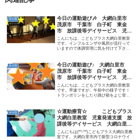
今日の運動遊び🎶 大網白里市
未分類
茂原市 千葉市 白子町 東金
市 放課後等デイサービス 児童
発達支援
こんにちは、こどもプラス大網白里教室
です。インフルエンザや風邪が流行って
いますので体調管理に気を付けて下さい
ね！そんな中ですが今日も元気いっぱい
のお友達が遊びに来てくれました(*^^*)午
後の様子です🎶〇✕グーパー体で大きく
今日の運動遊び♪ 大網白里市
未分類
表現しました☆走...
茂原市 千葉市 白子町 東金
市 放課後等デイサービス 児童
発達支援
こんにちは、こどもプラス大網白里教室
です。早速ですが、午前中の様子です！
トランポリンをしたり跳び箱をよじ登っ
て遊びました(^^)/順番をちゃんと守って
ピアノを使いました🎶 午後の運動遊び
は平均台渡りと方向ジャンプゲームです
☆運動療育☆ こどもプラス
未分類
☆トンボになった...
大網白里教室 児童発達支援 放
課後等デイサービス 大網白里
市 千葉市 茂原市 教室見学・
こんにちは(*^-^*)こどもプラス大網白里教
体験
室です。大網白里市内で新型コロナウイ