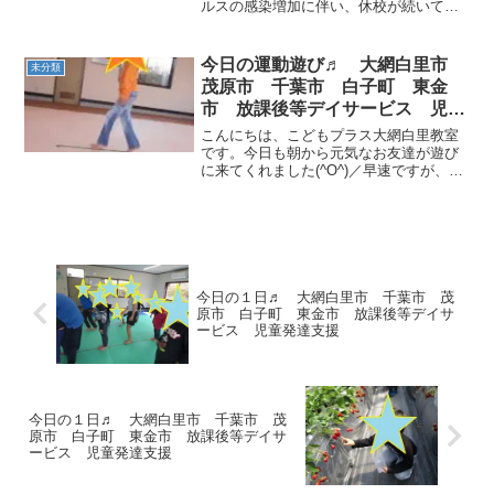
ルスの感染増加に伴い、休校が続いてい
る状況です。近隣の地域でも感染者が毎
日報告されております。こどもプラス大
網白里教室ではこの事態を踏まえ、当面
今日の運動遊び♬ 大網白里市
未分類
の間調理やイベ...
茂原市 千葉市 白子町 東金
市 放課後等デイサービス 児童
発達支援
こんにちは、こどもプラス大網白里教室
です。今日も朝から元気なお友達が遊び
に来てくれました(^O^)／早速ですが、今
日の運動遊びを紹介します🎶線渡りと開
脚跳びのポイント着地を行いました！始
めは２本線で挑戦！！次に１本に本数を
減らしましたが上手...
今日の１日♬ 大網白里市 千葉市 茂
原市 白子町 東金市 放課後等デイサ
ービス 児童発達支援
今日の１日♬ 大網白里市 千葉市 茂
原市 白子町 東金市 放課後等デイサ
ービス 児童発達支援