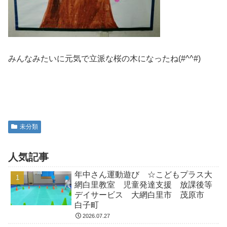
みんなみたいに元気で立派な桜の木になったね(#^^#)
未分類
人気記事
年中さん運動遊び ☆こどもプラス大
網白里教室 児童発達支援 放課後等
デイサービス 大網白里市 茂原市
白子町
2026.07.27