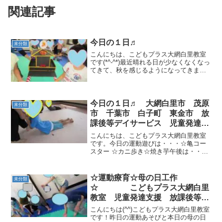
関連記事
今日の１日♬
未分類
こんにちは、こどもプラス大網白里教室
です(*^-^*)最近晴れる日が少なくなくなっ
てきて、秋を感じるようになってきまし
たね。そんな中、今日はこどもプラス夏
祭りでした(*´ω｀*)午前中はお神輿をみん
なで担いで、 ハチノスゲームをしまし
た。 ...
今日の１日♬ 大網白里市 茂原
未分類
市 千葉市 白子町 東金市 放
課後等デイサービス 児童発達支
援
こんにちは、こどもプラス大網白里教室
です。今日の運動遊びは・・・☆亀コー
スター ☆カニ歩き☆焼き芋午後は・・・
海の日なので海を見に行っちゃお～ヽ
(^o^)丿 おやつを食べながら海を眺め( *´艸
｀)皆で海を眺め(∩´∀｀)∩道中の車内では
☆運動療育☆母の日工作
未分類
元...
☆ こどもプラス大網白里
教室 児童発達支援 放課後等デ
イサービス 大網白里市 茂原
こんにちは(^^)こどもプラス大網白里教室
市 白子町 千葉市 教室見学・
です！昨日の運動あそびと本日の母の日