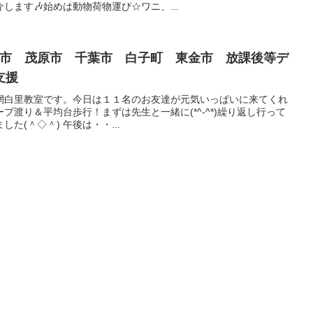
します🎶始めは動物荷物運び☆ワニ、...
里市 茂原市 千葉市 白子町 東金市 放課後等デ
支援
網白里教室です。今日は１１名のお友達が元気いっぱいに来てくれ
フープ渡り＆平均台歩行！まずは先生と一緒に(*^-^*)繰り返し行って
た(＾◇＾) 午後は・・...