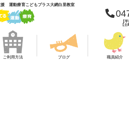
支援 運動療育こどもプラス大網白里教室
04
【平日
【土曜
ご利用方法
ブログ
職員紹介