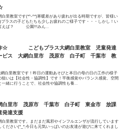
☆
白里教室です(*^-^*)寒暖差があり疲れが出る時期ですが、皆様い
^#)プラスの子どもたちも少しお疲れのご様子です・・・しかし！い
ば？ 公園!!!みん...
工作☆ こどもプラス大網白里教室 児童発達
ービス 大網白里市 茂原市 白子町 千葉市 教
ス大網白里教室です！昨日の運動あそびと本日の母の日の工作の様子
の狙いは【社会性・協調性】です！平衡感覚やバランス感覚、空間
一緒に行うことで、社会性や協調性も養...
大網白里市 茂原市 千葉市 白子町 東金市 放課
童発達支援
網白里教室です。まだまだ風邪やインフルエンザが流行しています
ください(*_*;今日も元気いっぱいのお友達が遊びに来てくれまし