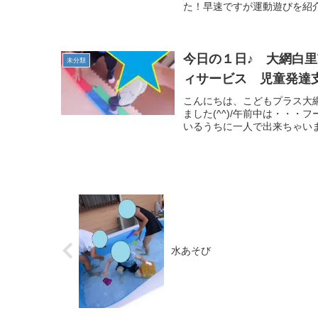
た！早速ですが運動遊びを紹介
今日の１日♪ 大網白
未分類
ィサービス 児童発達
こんにちは、こどもプラス大
ました(^^)/午前中は・・・
いるうちに一人で出来ちゃいまし
水あそび