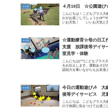
４月19日 ☆公園遊び
未分類
こんにちは！こどもプラス大網
かがお過ごしでしょうか(#^
いお天気！ いいお天気と言え
☆運動療育☆母の日
未分類
支援 放課後等デイサ
室見学・体験
こんにちは(^^)こどもプラ
をお伝えします。運動あそび
認知力を養いながらもお友達と
今日の運動遊び🎶 
未分類
後等デイサービス 児
こんにちは、こどもプラス大
ので体調に気をつけてお過ごし