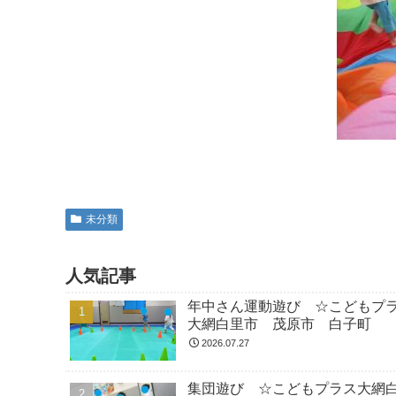
未分類
人気記事
年中さん運動遊び ☆こどもプ
大網白里市 茂原市 白子町
2026.07.27
集団遊び ☆こどもプラス大網