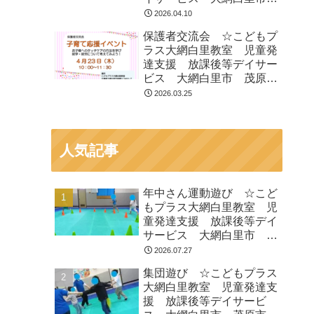
茂原市 白子町
2026.04.10
保護者交流会 ☆こどもプ
ラス大網白里教室 児童発
達支援 放課後等デイサー
ビス 大網白里市 茂原
市 白子町
2026.03.25
人気記事
年中さん運動遊び ☆こど
もプラス大網白里教室 児
童発達支援 放課後等デイ
サービス 大網白里市 茂
原市 白子町
2026.07.27
集団遊び ☆こどもプラス
大網白里教室 児童発達支
援 放課後等デイサービ