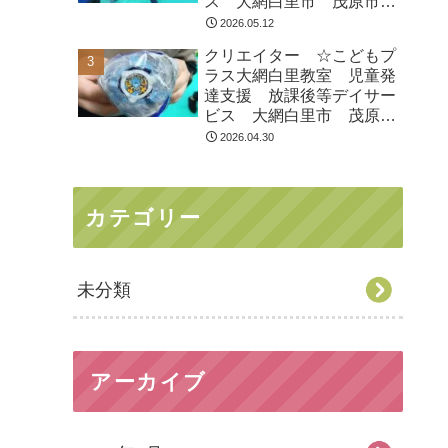
ス 大網白里市 茂原市
白子町
2026.05.12
クリエイター ☆こどもプ
ラス大網白里教室 児童発
達支援 放課後等デイサー
ビス 大網白里市 茂原
市 白子町
2026.04.30
カテゴリー
未分類
アーカイブ