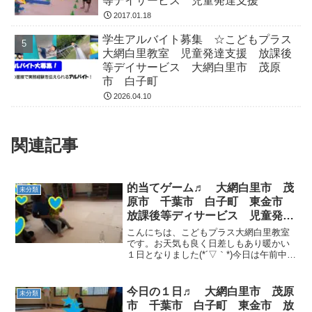
等デイサービス 児童発達支援
2017.01.18
学生アルバイト募集 ☆こどもプラス
大網白里教室 児童発達支援 放課後
等デイサービス 大網白里市 茂原
市 白子町
2026.04.10
関連記事
的当てゲーム♬ 大網白里市 茂
未分類
原市 千葉市 白子町 東金市
放課後等ディサービス 児童発達
支援
こんにちは、こどもプラス大網白里教室
です。お天気も良く日差しもあり暖かい
１日となりました(*´▽｀*)今日は午前中に
運動遊びをしています(*^-^*)お昼ご飯を食
べた後は・・・的当てゲーム！！ １人３
球×３回( ｀ー´)ノルールを良く聞き、...
今日の１日♬ 大網白里市 茂原
未分類
市 千葉市 白子町 東金市 放