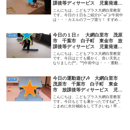
課後等ディサービス 児童発達支
援
こんにちは、こどもプラス大網白里教室
です。今日の１日をご紹介(=ﾟωﾟ)ﾉ午前中
は・・・カエルのフープ渡り！ すずめ！
跳び箱からジャンプ！ 午後は・・・水遊
びの日ヽ(^o^)丿 月曜日も元気に会いまし
ょう(^o^)／
今日の１日♬ 大網白里市 茂原
未分類
市 千葉市 白子町 東金市 放
課後等ディサービス 児童発達支
援
こんにちは、こどもプラス大網白里教室
です。今日はとても暖かく、良い天気と
なりました(*^。^*)午前中は・・・運動遊
び！！今日は、ミニハードル！ コウモリ
の握手！ プチリレー！！ 皆で協力し合
い、最後まで走りきる事が出来ました🎶
今日の運動遊び🎶 大網白里市
未分類
最後にお子様...
茂原市 千葉市 白子町 東金
市 放課後等ディサービス 児童
発達支援
こんにちは、こどもプラス大網白里教室
です。今日もとても暑かったですね(*_*;
こまめに水分補給をして下さいね！早速
ですが今日の運動遊びを紹介します。の
れんくぐりクマ、カップタッチカンガル
ーです。クマの姿勢を崩さず行えました
☆両足をくっつけて...