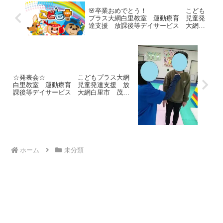
🌸卒業おめでとう！ こども
プラス大網白里教室 運動療育 児童発
達支援 放課後等デイサービス 大網白
里市 千葉市 茂原市 教室見学・体験
☆発表会☆ こどもプラス大網
白里教室 運動療育 児童発達支援 放
課後等デイサービス 大網白里市 茂原
市 白子町 千葉市
ホーム
未分類