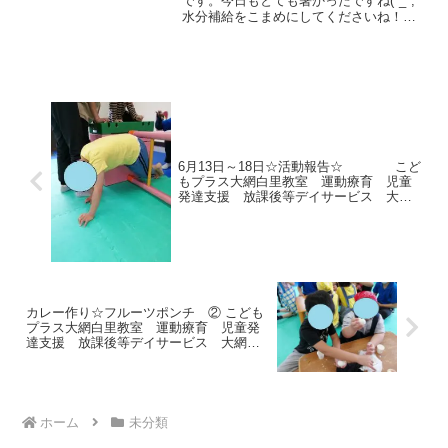
です。今日もとても暑かったですね(*_*;
水分補給をこまめにしてくださいね！早
速ですが今日の運動遊びを紹介します☆
平均台渡り、トランポリン、跳び箱から
ジャンプです。 今日は良いお天気な
のでお弁当を持っ...
6月13日～18日☆活動報告☆ こど
もプラス大網白里教室 運動療育 児童
発達支援 放課後等デイサービス 大網
白里市 白子町 茂原市
カレー作り☆フルーツポンチ ② こども
プラス大網白里教室 運動療育 児童発
達支援 放課後等デイサービス 大網白
里市 白子町 茂原市
ホーム
未分類