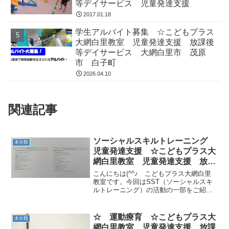
等デイサービス 児童発達支援
2017.01.18
学生アルバイト募集 ☆こどもプラス
大網白里教室 児童発達支援 放課後
等デイサービス 大網白里市 茂原
市 白子町
2026.04.10
関連記事
ソーシャルスキルトレーニング
未分類
児童発達支援 ☆こどもプラス大
網白里教室 児童発達支援 放課
後等デイサービス 大網白里市
こんにちは(^^♪ こどもプラス大網白里
茂原市 白子町
教室です。今回はSST（ソーシャルスキ
ルトレーニング）の活動の一部をご紹介
します。まずはじめに、グループワーク
を行う対象児童についてケース会議を開
きました。対象児童について、「できて
☆ 運動療育 ☆こどもプラス大
未分類
いること」「できな...
網白里教室 児童発達支援 放課