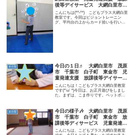
後等デイサービス 大網白里市
茂原市 白子町
こんにちは(*^-^*) こどもプラス大網白里
教室です。今回はビジョントレーニン
グ、平均台の上からカード拾いを行いま
した。ビジョントレーニングとは、目の
動きなどを鍛えて見る力を養うための運
動をいいます(◎▿◎)♪当教室ではビジョン
トレーニン...
今日の１日♬ 大網白里市 茂原
未分類
市 千葉市 白子町 東金市 児
童発達支援 放課後等デイサービ
ス
こんにちは！こどもプラス大網白里教室
です(*‘ω‘ *)今日は、お正月遊びをしまし
た。まずは、こま作りです。ペットボト
ルの蓋につまようじをさしてこまの完成
です(^O^)／次に福笑い作りです(^o^)丿色
画用紙を、目、鼻、口などを自分で書き
今日の様子🎶 大網白里市 茂原
未分類
作...
市 千葉市 白子町 東金市 放
課後等ディサービス 児童発達支
援
こんにちは、こどもプラス大網白里教室