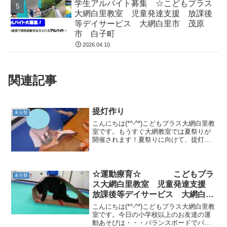
学生アルバイト募集 ☆こどもプラス
大網白里教室 児童発達支援 放課後
等デイサービス 大網白里市 茂原
市 白子町
2026.04.10
関連記事
提灯作り
未分類
こんにちは(*^-^*)こどもプラス大網白里教
室です。もうすぐ大網教室では夏祭りが
開催されます！夏祭りに向けて、提灯作
りをしました。 提灯をランタンと呼ぶ
お友達もいました。ハサミで決められた
ところをチョキチョキ・・・開いて好き
な飾りを選んで...
☆運動療育☆ こどもプラ
未分類
ス大網白里教室 児童発達支援
放課後等デイサービス 大網白里
市 千葉市 茂原市 教室見学・
こんにちは(*^-^*)こどもプラス大網白里教
体験
室です。今日の小学校以上のお友達の運
動あそびは・・・バランスボードでバラ