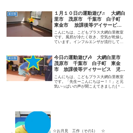
ンス感覚・空間認知力・身体コントロー
ルを養い、途中足元がグニャグニャする
場所で指定された球を拾います。ミニハ
１月１０日の運動遊び♬ 大網白
未分類
ードルをカンガ...
里市 茂原市 千葉市 白子町
東金市 放課後等デイサービ
ス 児童発達支援
こんにちは、こどもプラス大網白里教室
です。風邪が冷たく吹き、空気が乾燥し
ています。インフルエンザが流行してい
ますので体調管理に気を付けて下さい
ね！午前中の様子です🎶大好きな風船で
先生と一緒に思いっきり遊びました(*^^*)
今日の運動遊び🎶 大網白里市
未分類
静の時間では...
茂原市 千葉市 白子町 東金
市 放課後等ディサービス 児童
発達支援
こんにちは、こどもプラス大網白里教室
です。「先生ーこんにちはー！！」と元
気いっぱいの声が聞こえてきました(＾◇
＾)今日の運動遊びは・・・ジグザグカン
ガルー！ うつ伏せレスキュー隊！ 鉄棒
（自由） 今日の運動遊びは、自由選択型
サーキットでした...
☆お月見 工作（その1） ☆