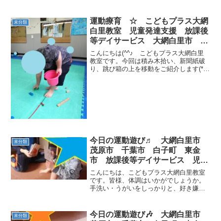
います☆スタッフの掛け声に合わせたロ
ープのジャンプとマットの綱引き等で遊
びました。先日の日曜日にスタッフ運動
運動療育 ☆ こどもプラス大網
未分類
保育士の研修に行っ...
白里教室 児童発達支援 放課後
等デイサービス 大網白里市 茂
原市 白子町
こんにちは(^^♪ こどもプラス大網白里
教室です。今回は積み木拾い、新聞紙破
り、跳び箱の上を移動をご紹介します(*^-
^*)まずは積み木拾いです。今回はロープ
などを床に置いて綱渡りをしながら積み
木拾いを行いました。ロープから落ちな
いようにし...
今日の運動遊び♬ 大網白里市
未分類
茂原市 千葉市 白子町 東金
市 放課後等デイサービス 児童
発達支援
こんにちは、こどもプラス大網白里教室
です。皆様、体調はいかがでしょうか。
手洗い・うがいをしっかりと、好き嫌い
なくご飯を食べましょう(^O^)／今日の午
前中は・・・言葉あそびをしました！(*^-
^*) 午後の運動遊びは・・・色鬼ー！！
今日の運動遊び🎶 大網白里市
未分類
皆の表...