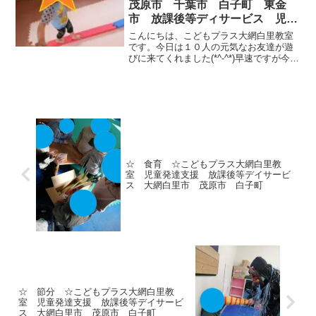
茂原市 千葉市 白子町 東金
市 放課後等ディサービス 児童
発達支援
こんにちは、こどもプラス大網白里教室
です。今日は１０人の元気なお友達が遊
びに来てくれました(*^-^*)早速ですが今日
の運動遊びを紹介します。午前中の運動
遊びは、電車ごっこ（トンネルくぐ
り）、前転、鉄棒です。平均台の線路を
渡ってからトンネル...
☆ 食育 ☆こどもプラス大網白里教
室 児童発達支援 放課後等デイサービ
ス 大網白里市 茂原市 白子町
☆ 節分 ☆こどもプラス大網白里教
室 児童発達支援 放課後等デイサービ
ス 大網白里市 茂原市 白子町