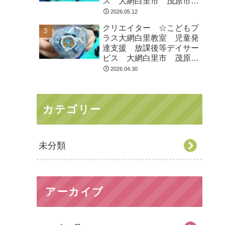
ス 大網白里市 茂原市
白子町
2026.05.12
クリエイター ☆こどもプ
ラス大網白里教室 児童発
達支援 放課後等デイサー
ビス 大網白里市 茂原
市 白子町
2026.04.30
カテゴリー
未分類
アーカイブ