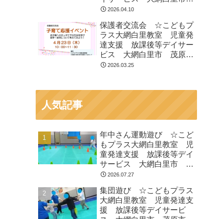
茂原市 白子町
2026.04.10
保護者交流会 ☆こどもプ
ラス大網白里教室 児童発
達支援 放課後等デイサー
ビス 大網白里市 茂原
市 白子町
2026.03.25
人気記事
年中さん運動遊び ☆こど
もプラス大網白里教室 児
童発達支援 放課後等デイ
サービス 大網白里市 茂
原市 白子町
2026.07.27
集団遊び ☆こどもプラス
大網白里教室 児童発達支
援 放課後等デイサービ