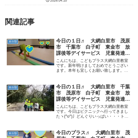
2026.04.10
関連記事
今日の１日♬ 大網白里市 茂原
未分類
市 千葉市 白子町 東金市 放
課後等デイサービス 児童発達支
援
こんにちは、こどもプラス大網白里教室
です。新年明けましておめでとうござい
ます。本年も宜しくお願い致します。今
日は雪予報でしたが・・・曇りですが寒
いです((+_+))午後からは雨が降ってきま
した(/ω＼)午前中は運動遊びをしています
今日の１日♬ 大網白里市 千葉
未分類
(=ﾟωﾟ...
市 茂原市 白子町 東金市 放
課後等デイサービス 児童発達支
援
こんにちは、こどもプラス大網白里教室
です。今日はピクニックへ行ってきまし
たヽ(^o^)丿どんぐりいっぱい・・・トト
ロの森みたい(#^^#)お昼ご飯は・・・ ご
飯食べたら公園へ行って走るぞー(*´▽｀*)
桜と一緒にパシャリ(*^^)v３月も...
今日のプラス♬ 大網白里市 茂
未分類