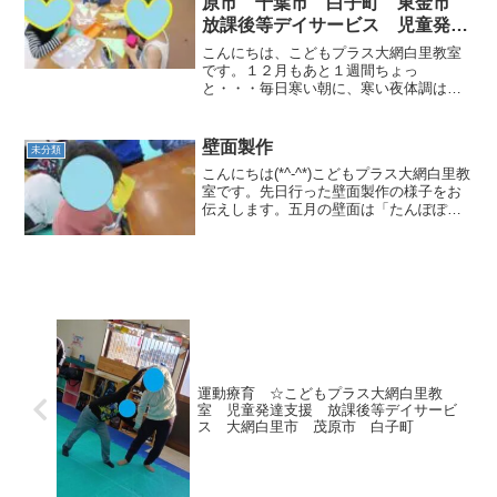
原市 千葉市 白子町 東金市
放課後等デイサービス 児童発達
支援
こんにちは、こどもプラス大網白里教室
です。１２月もあと１週間ちょっ
と・・・毎日寒い朝に、寒い夜体調はい
かがでしょうか。昨日の朝かな(´▽｀)車
のフロントガラスが・・・凍っていまし
た:;(∩´﹏`∩);:さてさて今日は午後からク
壁面製作
未分類
リスマス工作を...
こんにちは(*^-^*)こどもプラス大網白里教
室です。先日行った壁面製作の様子をお
伝えします。五月の壁面は「たんぽぽ」
です！ 今回のねらいはハサミを上手に
扱うことです。指定された線を丁寧に切
る練習をすることで、手先の巧緻性を高
め集中力を養い...
運動療育 ☆こどもプラス大網白里教
室 児童発達支援 放課後等デイサービ
ス 大網白里市 茂原市 白子町