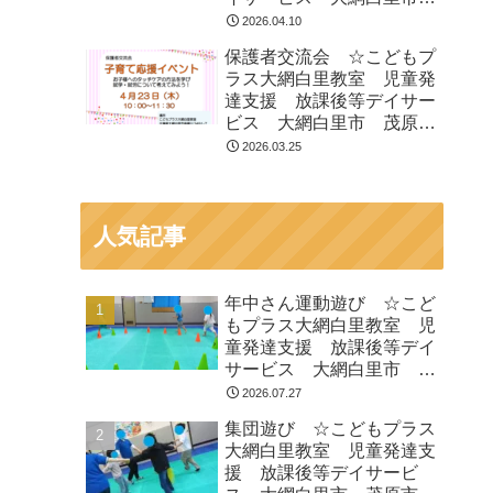
茂原市 白子町
2026.04.10
保護者交流会 ☆こどもプ
ラス大網白里教室 児童発
達支援 放課後等デイサー
ビス 大網白里市 茂原
市 白子町
2026.03.25
人気記事
年中さん運動遊び ☆こど
もプラス大網白里教室 児
童発達支援 放課後等デイ
サービス 大網白里市 茂
原市 白子町
2026.07.27
集団遊び ☆こどもプラス
大網白里教室 児童発達支
援 放課後等デイサービ