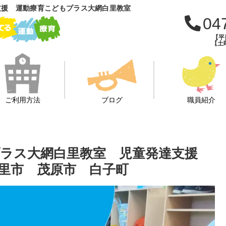
支援 運動療育こどもプラス大網白里教室
04
【平日
【土曜
ご利用方法
ブログ
職員紹介
プラス大網白里教室 児童発達支援
里市 茂原市 白子町