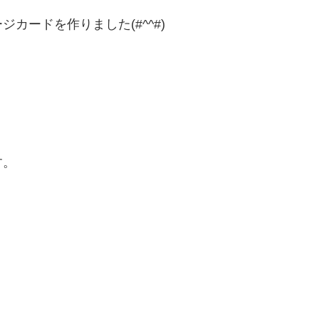
カードを作りました(#^^#)
す。
！