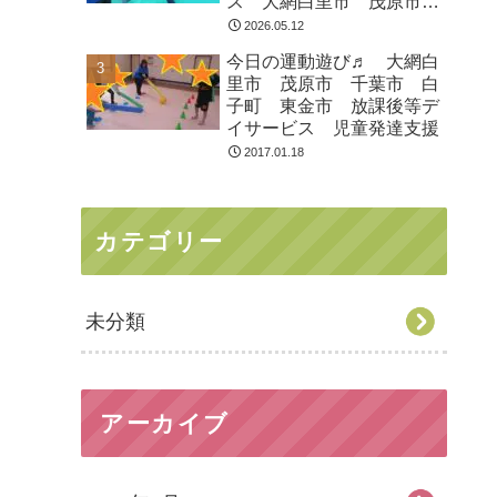
ス 大網白里市 茂原市
白子町
2026.05.12
今日の運動遊び♬ 大網白
里市 茂原市 千葉市 白
子町 東金市 放課後等デ
イサービス 児童発達支援
2017.01.18
カテゴリー
未分類
アーカイブ