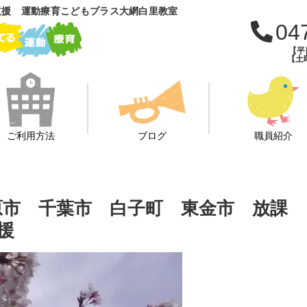
支援 運動療育こどもプラス大網白里教室
04
【平日
【土曜
ご利用方法
ブログ
職員紹介
原市 千葉市 白子町 東金市 放課
援