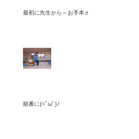
最初に先生から～お手本♬
順番に(=ﾟωﾟ)ﾉ