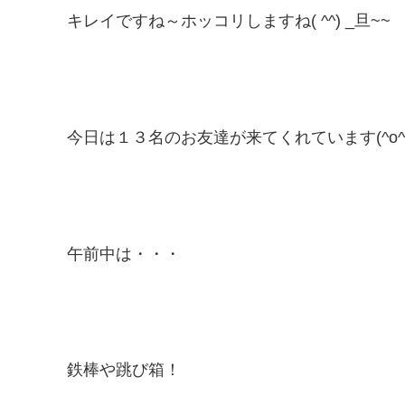
キレイですね～ホッコリしますね( ^^) _旦~~
今日は１３名のお友達が来てくれています(^o^
午前中は・・・
鉄棒や跳び箱！