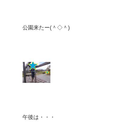
公園来たー(＾◇＾)
午後は・・・