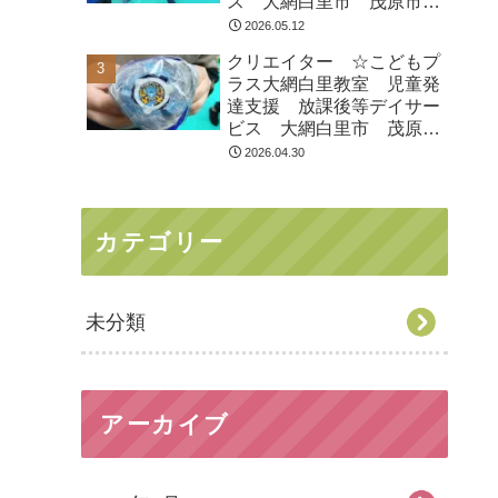
ス 大網白里市 茂原市
白子町
2026.05.12
クリエイター ☆こどもプ
ラス大網白里教室 児童発
達支援 放課後等デイサー
ビス 大網白里市 茂原
市 白子町
2026.04.30
カテゴリー
未分類
アーカイブ