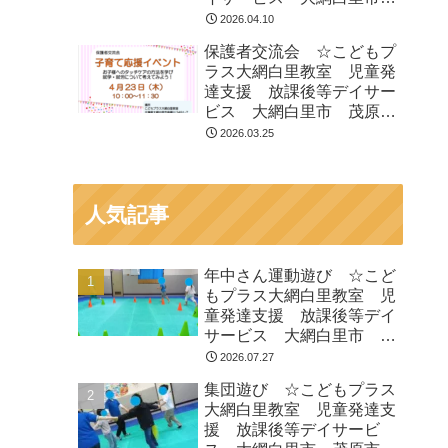
茂原市 白子町
2026.04.10
保護者交流会 ☆こどもプ
ラス大網白里教室 児童発
達支援 放課後等デイサー
ビス 大網白里市 茂原
市 白子町
2026.03.25
人気記事
年中さん運動遊び ☆こど
もプラス大網白里教室 児
童発達支援 放課後等デイ
サービス 大網白里市 茂
原市 白子町
2026.07.27
集団遊び ☆こどもプラス
大網白里教室 児童発達支
援 放課後等デイサービ