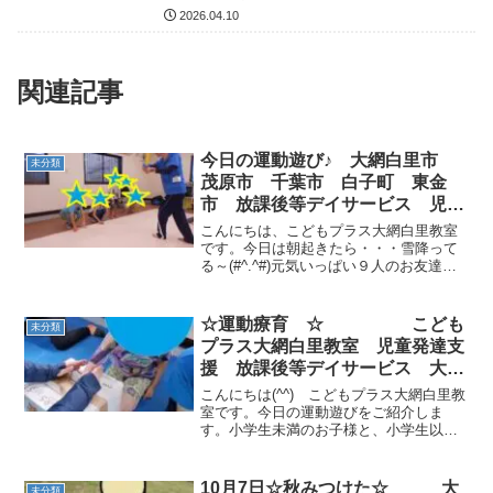
2026.04.10
関連記事
今日の運動遊び♪ 大網白里市
未分類
茂原市 千葉市 白子町 東金
市 放課後等デイサービス 児童
発達支援
こんにちは、こどもプラス大網白里教室
です。今日は朝起きたら・・・雪降って
る～(#^.^#)元気いっぱい９人のお友達が
遊びに来てくれました🎶今日の運動遊び
を紹介します。忍者ゲーム！忍やくノ一
に変身(^^)/次は、レスキュー隊！隊員に
☆運動療育 ☆ こども
未分類
なりきり救...
プラス大網白里教室 児童発達支
援 放課後等デイサービス 大網
白里市 茂原市 白子町
こんにちは(^^) こどもプラス大網白里教
室です。今日の運動遊びをご紹介しま
す。小学生未満のお子様と、小学生以上
のお子様と一緒に取り組みました。【何
かなBOX】運動遊びの前にお楽しみの時
間です。箱の中に一人ずつ手を入れて中
10月7日☆秋みつけた☆ 大
未分類