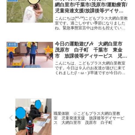
身を確認！声に出さ...
網白里市/千葉市/茂原市/運動療育/
児童発達支援/放課後等デイサー
ビス/教室見学・体験
こんにちは(*^-^*)こどもプラス大網白里教
室です。過ごしやすい季節になりました
ね。緊急事態宣言中は外出も控えていた
ため、今日は久しぶりに公園へ！と思っ
ていたら、お友達がスタッフの手を引き
お散歩！とアピール．．．言葉の表出が
今日の運動遊び🎶 大網白里市
未分類
まだ少し難しい...
茂原市 白子町 千葉市 東金
市 放課後等ディサービス 児童
発達支援
こんにちは、こどもプラス大網白里教室
です。今日は９人のお友達が遊びに来て
くれました(/・ω・)/早速ですが今日の運
動遊びを紹介します☆午前中は、跳び箱
からジャンプとカンガルージャンプをし
ました！好きな色をめがけてジャーンプ
🎶 両足でカンガ...
職業体験 ☆こどもプラス大網白里教
室 児童発達支援 放課後等デイサービ
ス 大網白里市 茂原市 白子町