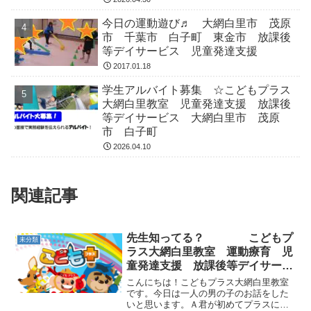
今日の運動遊び♬ 大網白里市 茂原
市 千葉市 白子町 東金市 放課後
等デイサービス 児童発達支援
2017.01.18
学生アルバイト募集 ☆こどもプラス
大網白里教室 児童発達支援 放課後
等デイサービス 大網白里市 茂原
市 白子町
2026.04.10
関連記事
先生知ってる？ こどもプ
未分類
ラス大網白里教室 運動療育 児
童発達支援 放課後等デイサービ
ス 大網白里市 茂原市 白子町
こんにちは！こどもプラス大網白里教室
です。今日は一人の男の子のお話をした
いと思います。Ａ君が初めてプラスに来