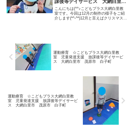
課後等デイサービス 大網白里
市 茂原市 白子町
こんにちは(^^♪こどもプラス大網白里教
室です。今回は12月の制作の様子をご紹
介します(*^-^*)12月と言えばクリスマス！
ということでクリスマスらしい制作をし
ました🎄児童発達支援のお子様を対象に
クリスマスブーツ作りをしました(#^^#)...
運動療育 ☆こどもプラス大網白里教
室 児童発達支援 放課後等デイサービ
ス 大網白里市 茂原市 白子町
運動療育 ☆こどもプラス大網白里教
室 児童発達支援 放課後等デイサービ
ス 大網白里市 茂原市 白子町