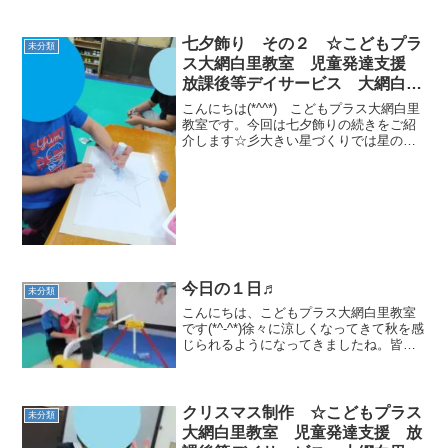
てくれたのは今から三年前、幼稚園の年
長さんでした。第一印象は・・・ 敏感
な子だな、と感じました。安心材料の大
七夕飾り その２ ☆こどもプラ
未分類
切なぬいぐるみを抱いてい...
ス大網白里教室 児童発達支援
放課後等デイサービス 大網白里
市 茂原市 白子町
こんにちは(*^^*) こどもプラス大網白里
教室です。今回は七夕飾りの続きをご紹
介します☆彡大きい星づくりでは星の枠
に糊を塗り、いろんな色のお花紙を貼り
ました。霧吹きをし、乾いたら星形に切
り取り完成です(*^-^*) 小さな星づく
りでは...
今日の１日♬
未分類
こんにちは、こどもプラス大網白里教室
です(*^-^*)徐々に涼しくなってきて秋を感
じられるようになってきましたね。皆様
はいかがお過ごしでしょうか。今日の午
前中は鉄棒や、手遊び、できるかなダン
スを踊りました。また、一人一人に合わ
せてフェルト絵...
クリスマス制作 ☆こどもプラス
未分類
大網白里教室 児童発達支援 放