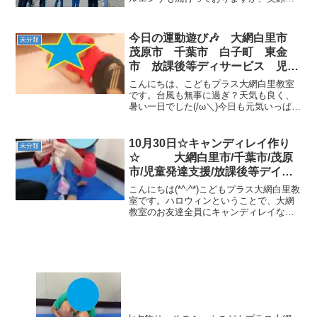
「あけましておめでとうございます」と
元気にあいさつをしてくれた子どもた
ち！みんなで初詣に出かけました。(^o^)
今日の運動遊び🎶 大網白里市
未分類
／「勉強ができ...
茂原市 千葉市 白子町 東金
市 放課後等ディサービス 児童
発達支援
こんにちは、こどもプラス大網白里教室
です。台風も無事に過ぎ？天気も良く、
暑い一日でした(/ω＼)今日も元気いっぱい
にお子様達が来てくれています(^^♪今日
の運動遊び🎶焼き芋～ 教室内全体を使っ
て、焼き芋ゴロゴロしました(^o^)／ヒモ
10月30日☆キャンディレイ作り
未分類
渡り～...
☆ 大網白里市/千葉市/茂原
市/児童発達支援/放課後等デイサ
ービス/運動療育/教室見学・体験
こんにちは(*^-^*)こどもプラス大網白里教
室です。ハロウィンということで、大網
教室のお友達全員にキャンディレイなら
ぬお菓子レイ(笑)をプレゼント！(*^^*)で
も・・・ (≧▽≦)自分で作るんだよ!
(^^)! モールをネジネジし手先...