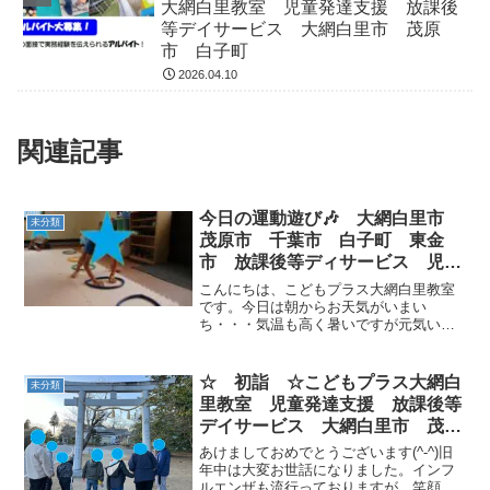
大網白里教室 児童発達支援 放課後
等デイサービス 大網白里市 茂原
市 白子町
2026.04.10
関連記事
今日の運動遊び🎶 大網白里市
未分類
茂原市 千葉市 白子町 東金
市 放課後等ディサービス 児童
発達支援
こんにちは、こどもプラス大網白里教室
です。今日は朝からお天気がいまい
ち・・・気温も高く暑いですが元気いっ
ぱいな９名のお友達が遊びに来てくれま
した(*^-^*)今日の運動遊びは・・・カエル
のフープ渡り！ おっと(*_*;挨拶が先でし
☆ 初詣 ☆こどもプラス大網白
未分類
た(/ω＼...
里教室 児童発達支援 放課後等
デイサービス 大網白里市 茂原
市 白子町
あけましておめでとうございます(^-^)旧
年中は大変お世話になりました。インフ
ルエンザも流行っておりますが、笑顔で